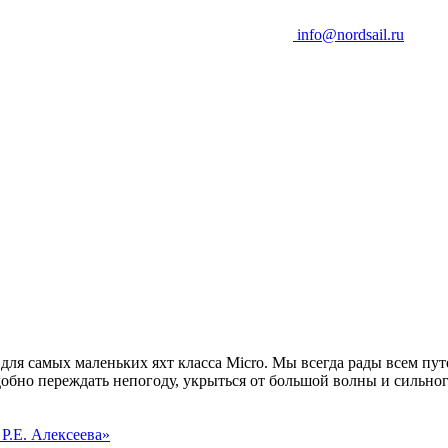
info@nordsail.ru
 для самых маленьких яхт класса Micro. Мы всегда рады всем п
добно переждать непогоду, укрыться от большой волны и сильног
Р.Е. Алексеева»