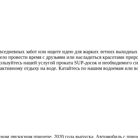
 повседневных забот или ищите идею для жарких летних выходн
село провести время с друзьями или насладиться красотами прир
ользуйтесь нашей услугой проката SUP-досок и необходимого сн
ктивному отдыху на воде. Катайтесь по нашим водоемам или во
нном двухосном прицепе, 2020 года выпуска. Автомобиль с приц