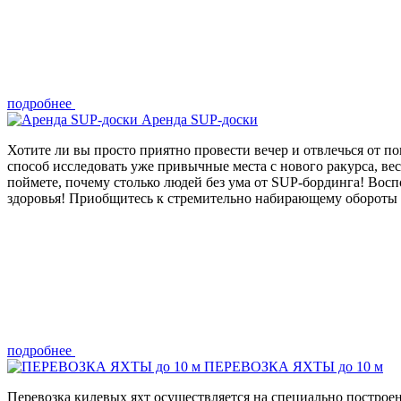
подробнее
Аренда SUP-доски
Хотите ли вы просто приятно провести вечер и отвлечься от
способ исследовать уже привычные места с нового ракурса, ве
поймете, почему столько людей без ума от SUP-бординга! Восп
здоровья! Приобщитесь к стремительно набирающему обороты а
подробнее
ПЕРЕВОЗКА ЯХТЫ до 10 м
Перевозка килевых яхт осуществляется на специально построе