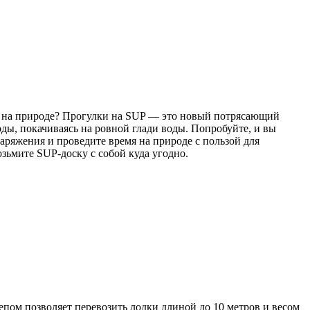
ых на природе? Прогулки на SUP — это новый потрясающий
оды, покачиваясь на ровной глади воды. Попробуйте, и вы
аряжения и проведите время на природе с пользой для
зьмите SUP-доску с собой куда угодно.
епом позволяет перевозить лодки длиной до 10 метров и весом