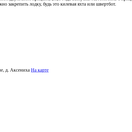
но закрепить лодку, будь это килевая яхта или швертбот.
ие, д. Аксениха
На карте