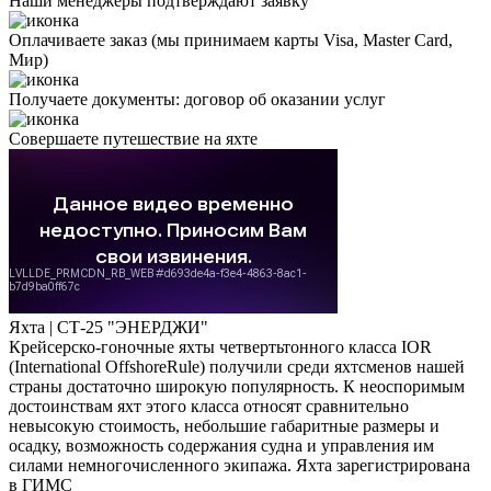
Наши менеджеры
подтверждают заявку
Оплачиваете заказ
(мы принимаем карты Visa, Master Card,
Мир)
Получаете документы:
договор об оказании услуг
Совершаете путешествие на яхте
Яхта |
СТ-25 "ЭНЕРДЖИ"
Крейсерско-гоночные яхты чeтвepтьтoннoгo класса IOR
(International OffshoreRule) получили среди яхтсменов нашей
страны достаточно широкую популярность. К неоспоримым
достоинствам яхт этого класса относят сравнительно
невысокую стоимость, небольшие габаритные размеры и
осадку, возможность содержания судна и управления им
силами немногочисленного экипажа. Яхта зарегистрирована
в ГИМС