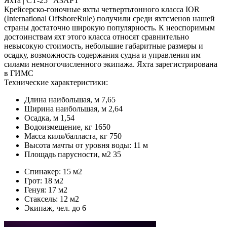
Яхта |
СТ-25 "АЗАРТ"
Крейсерско-гоночные яхты чeтвepтьтoннoгo класса IOR
(International OffshoreRule) получили среди яхтсменов нашей
страны достаточно широкую популярность. К неоспоримым
достоинствам яхт этого класса относят сравнительно
невысокую стоимость, небольшие габаритные размеры и
осадку, возможность содержания судна и управления им
силами немногочисленного экипажа. Яхта зарегистрирована
в ГИМС
Технические характеристики:
Длина наибольшая, м 7,65
Ширина наибольшая, м 2,64
Осадка, м 1,54
Водоизмещение, кг 1650
Масса киля/балласта, кг 750
Высота мачты от уровня воды: 11 м
Площадь парусности, м2 35
Спинакер: 15 м2
Грот: 18 м2
Генуя: 17 м2
Стаксель: 12 м2
Экипаж, чел. до 6